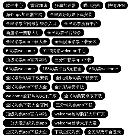
软件中心
雷霆加速
狂飙加速器
哔咔漫画
快鸭VPN
海外npv加速器官网
全民娱乐彩票下载安装
全民彩票官网最新登录入口
全民彩票所有平台
新盈彩一购彩大厅
全民彩票平台登录
全民彩票app下载大全
全民娱乐彩票下载安装
6f彩票welcome
9123购彩welcome中心
顶级彩票app官方网站
三分钟彩票app下载
6f彩票welcome
168彩票平台8元彩金
6f彩票welcome
全民娱乐彩票下载安装
全民娱乐彩票下载安装
全民彩票app下载大全
全民彩票安卓版
welcome盈彩购彩大厅广东
全民彩票安卓版下载
全民彩票下载大全官网
三分钟彩票app下载
顶级彩票app官方网站
welcome盈彩购彩大厅广东
一分大发系统彩票app
welcome登录大厅大发
全民彩票app下载大全
下载全民彩票
全民彩票平台登录