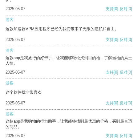
2025-05-07
支持
[0]
反对
[0]
游客
这款加速器VPM应用程序已经为我们带来了无限的隐私和自由。
2025-05-07
支持
[0]
反对
[0]
游客
这款app是我旅行的好帮手，让我能够轻松找到目的地，了解当地的风土
人情。
2025-05-07
支持
[0]
反对
[0]
游客
这个软件我非常喜欢
2025-05-07
支持
[0]
反对
[0]
游客
这款app是我购物的得力助手，让我能够找到最优惠的价格，买到最合适
的商品。
2025-05-07
支持
[0]
反对
[0]