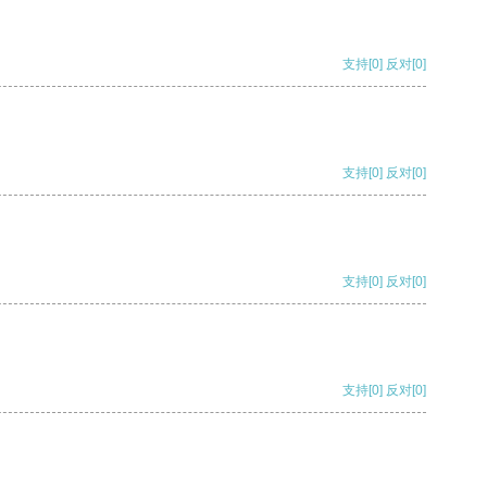
支持
[0]
反对
[0]
支持
[0]
反对
[0]
支持
[0]
反对
[0]
支持
[0]
反对
[0]