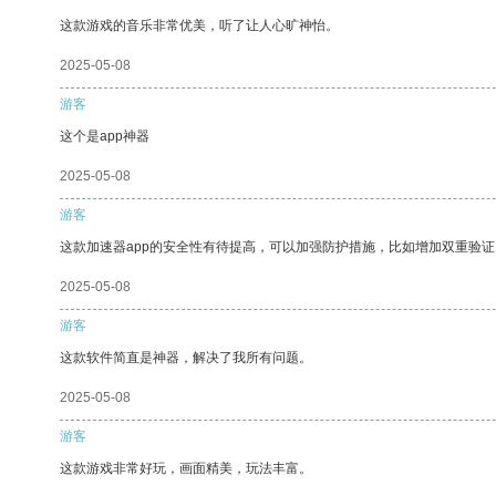
这款游戏的音乐非常优美，听了让人心旷神怡。
2025-05-08
游客
这个是app神器
2025-05-08
游客
这款加速器app的安全性有待提高，可以加强防护措施，比如增加双重验证
2025-05-08
游客
这款软件简直是神器，解决了我所有问题。
2025-05-08
游客
这款游戏非常好玩，画面精美，玩法丰富。