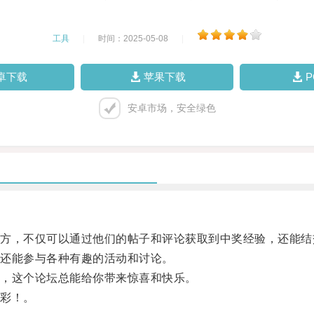
工具
|
时间：2025-05-08
|
卓下载
苹果下载
安卓市场，安全绿色
，不仅可以通过他们的帖子和评论获取到中奖经验，还能结
还能参与各种有趣的活动和讨论。
，这个论坛总能给你带来惊喜和快乐。
彩！。