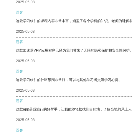
2025-05-08
游客
这款学习软件的课程内容非常丰富，涵盖了各个学科的知识。老师的讲解
2025-05-08
游客
这款加速器VPM应用程序已经为我们带来了无限的隐私保护和安全性保护
2025-05-08
游客
这款学习软件的社区氛围非常好，可以与其他学习者交流学习心得。
2025-05-08
游客
这款app是我旅行的好帮手，让我能够轻松找到目的地，了解当地的风土人
2025-05-08
游客