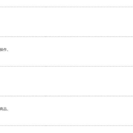
悉操作。
的商品。