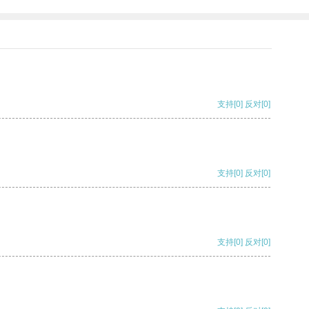
支持
[0]
反对
[0]
支持
[0]
反对
[0]
支持
[0]
反对
[0]