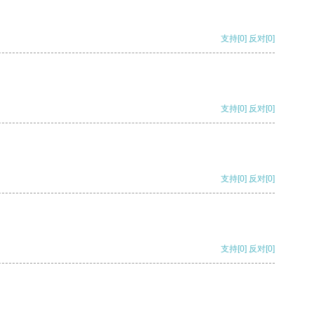
支持
[0]
反对
[0]
支持
[0]
反对
[0]
支持
[0]
反对
[0]
支持
[0]
反对
[0]