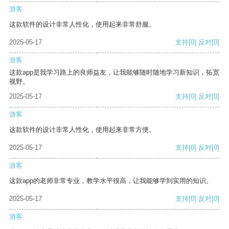
游客
这款软件的设计非常人性化，使用起来非常舒服。
2025-05-17
支持
[0]
反对
[0]
游客
这款app是我学习路上的良师益友，让我能够随时随地学习新知识，拓宽
视野。
2025-05-17
支持
[0]
反对
[0]
游客
这款软件的设计非常人性化，使用起来非常方便。
2025-05-17
支持
[0]
反对
[0]
游客
这款app的老师非常专业，教学水平很高，让我能够学到实用的知识。
2025-05-17
支持
[0]
反对
[0]
游客