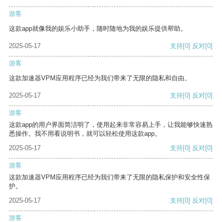
游客
这款app就像我的娱乐小助手，随时随地为我的娱乐提供帮助。
2025-05-17
支持
[0]
反对
[0]
游客
这款加速器VPM应用程序已经为我们带来了无限的隐私和自由。
2025-05-17
支持
[0]
反对
[0]
游客
这款app的用户界面简洁明了，使用起来非常容易上手，让我能够快速熟
悉操作。我不用看说明书，就可以轻松使用这款app。
2025-05-17
支持
[0]
反对
[0]
游客
这款加速器VPM应用程序已经为我们带来了无限的隐私保护和安全性保
护。
2025-05-17
支持
[0]
反对
[0]
游客