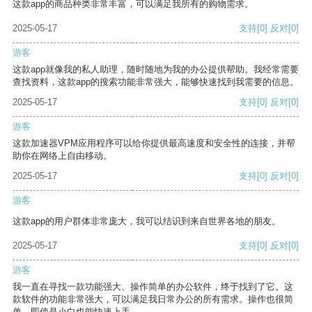
这款app的商品种类非常丰富，可以满足我所有的购物需求。
2025-05-17
支持
[0]
反对
[0]
游客
这款app就像我的私人助理，随时随地为我的办公提供帮助。我经常需要
查找资料，这款app的搜索功能非常强大，能够快速找到我需要的信息。
2025-05-17
支持
[0]
反对
[0]
游客
这款加速器VPM应用程序可以给你提供最高速度和安全性的连接，并帮
助你在网络上自由移动。
2025-05-17
支持
[0]
反对
[0]
游客
这款app的用户群体非常庞大，我可以结识到来自世界各地的朋友。
2025-05-17
支持
[0]
反对
[0]
游客
我一直在寻找一款功能强大、操作简单的办公软件，终于找到了它。这
款软件的功能非常强大，可以满足我日常办公的所有需求。操作也很简
单，即使是小白也能快速上手。