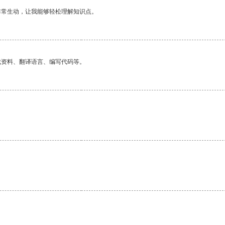
非常生动，让我能够轻松理解知识点。
找资料、翻译语言、编写代码等。