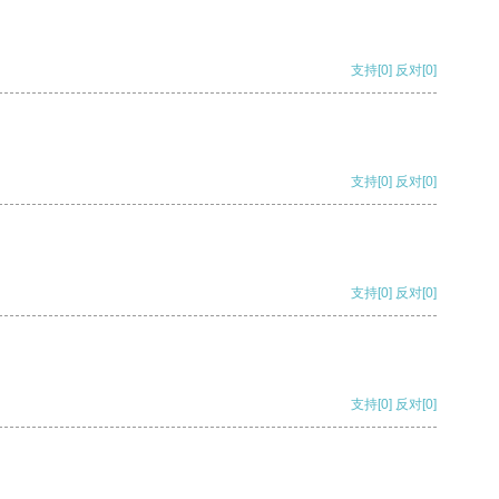
支持
[0]
反对
[0]
支持
[0]
反对
[0]
支持
[0]
反对
[0]
支持
[0]
反对
[0]