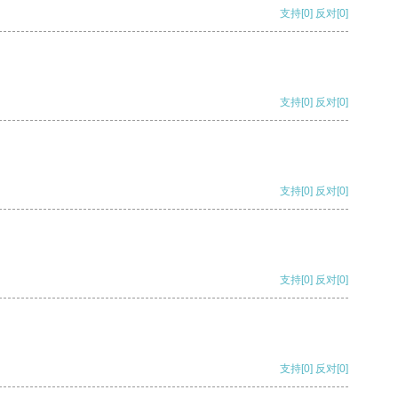
支持
[0]
反对
[0]
支持
[0]
反对
[0]
支持
[0]
反对
[0]
支持
[0]
反对
[0]
支持
[0]
反对
[0]