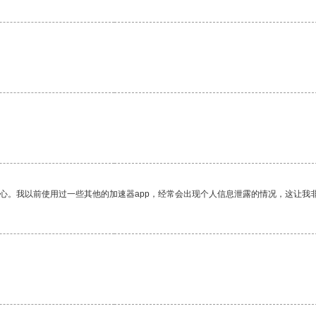
放心。我以前使用过一些其他的加速器app，经常会出现个人信息泄露的情况，这让我