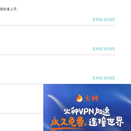
能快速上手。
支持
[0]
反对
[0]
支持
[0]
反对
[0]
支持
[0]
反对
[0]
支持
[0]
反对
[0]