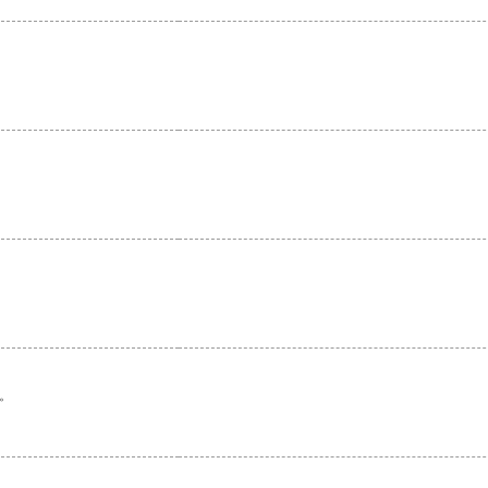
。
。
。