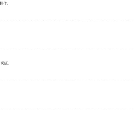
悉操作。
有玩腻。