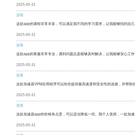
2025-05-31
游客
这款app的课程非常丰富，可以满足我不同的学习需求，让我能够找到自
2025-05-31
游客
这款app的客服非常专业，遇到问题总是能够及时解决，让我能够安心工作
2025-05-31
游客
这款加速器VPM应用程序可以给你提供最高速度和安全性的连接，并帮助
2025-05-31
游客
这款加速器app的价格有点贵，可以适当降低一些。我个人觉得，一款加速
2025-05-31