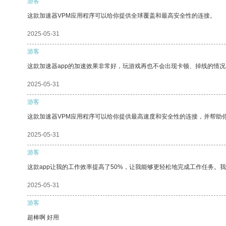
游客
这款加速器VPM应用程序可以给你提供全球覆盖和最高安全性的连接。
2025-05-31
游客
这款加速器app的加速效果非常好，玩游戏再也不会出现卡顿、掉线的情况
2025-05-31
游客
这款加速器VPM应用程序可以给你提供最高速度和安全性的连接，并帮助
2025-05-31
游客
这款app让我的工作效率提高了50%，让我能够更轻松地完成工作任务。
2025-05-31
游客
超棒啊 好用