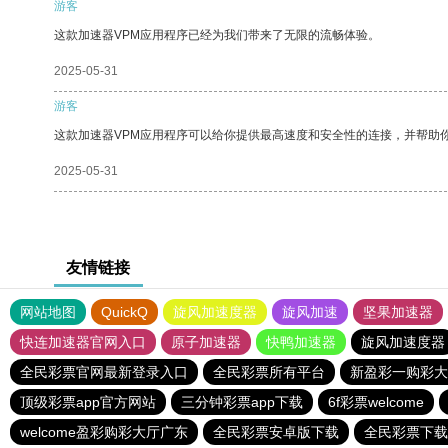
游客
这款加速器VPM应用程序已经为我们带来了无限的流畅体验。
2025-05-31
游客
这款加速器VPM应用程序可以给你提供最高速度和安全性的连接，并帮助
2025-05-31
友情链接
网站地图
QuickQ
旋风加速度器
旋风加速
坚果加速器
快连加速器官网入口
原子加速器
快鸭加速器
旋风加速度器
全民彩票官网最新登录入口
全民彩票所有平台
新盈彩一购彩大
顶级彩票app官方网站
三分钟彩票app下载
6f彩票welcome
welcome盈彩购彩大厅广东
全民彩票安卓版下载
全民彩票下载