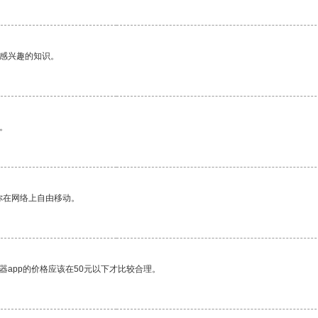
己感兴趣的知识。
。
你在网络上自由移动。
器app的价格应该在50元以下才比较合理。