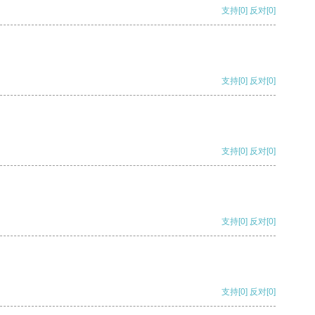
支持
[0]
反对
[0]
支持
[0]
反对
[0]
支持
[0]
反对
[0]
支持
[0]
反对
[0]
支持
[0]
反对
[0]