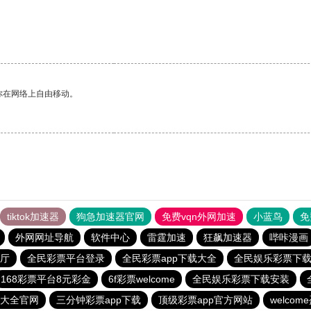
你在网络上自由移动。
tiktok加速器
狗急加速器官网
免费vqn外网加速
小蓝鸟
免
外网网址导航
软件中心
雷霆加速
狂飙加速器
哔咔漫画
厅
全民彩票平台登录
全民彩票app下载大全
全民娱乐彩票下
168彩票平台8元彩金
6f彩票welcome
全民娱乐彩票下载安装
大全官网
三分钟彩票app下载
顶级彩票app官方网站
welco