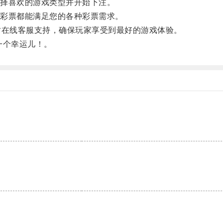
择喜欢的游戏类型并开始下注。
彩票都能满足您的各种彩票需求。
在线客服支持，确保玩家享受到最好的游戏体验。
一个幸运儿！。