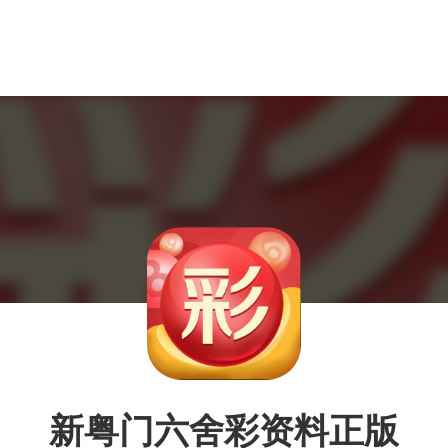
新粤门六舍彩资料正版