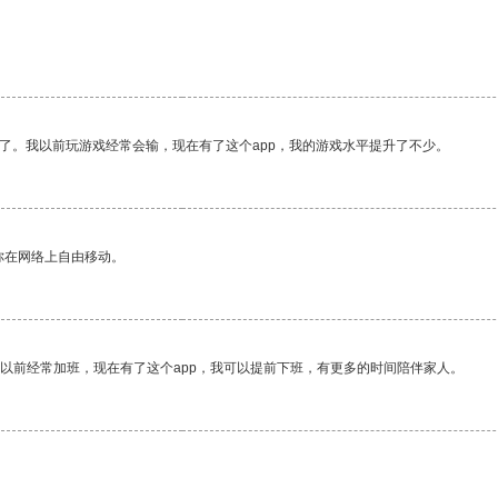
了。我以前玩游戏经常会输，现在有了这个app，我的游戏水平提升了不少。
你在网络上自由移动。
我以前经常加班，现在有了这个app，我可以提前下班，有更多的时间陪伴家人。