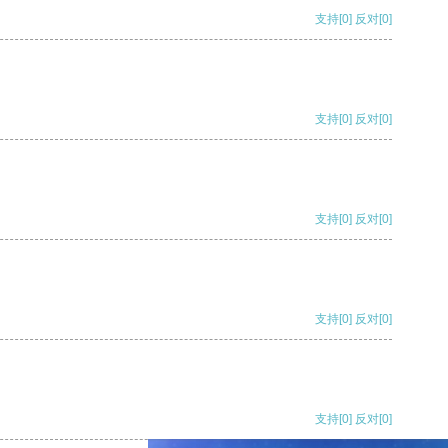
支持
[0]
反对
[0]
支持
[0]
反对
[0]
支持
[0]
反对
[0]
支持
[0]
反对
[0]
支持
[0]
反对
[0]