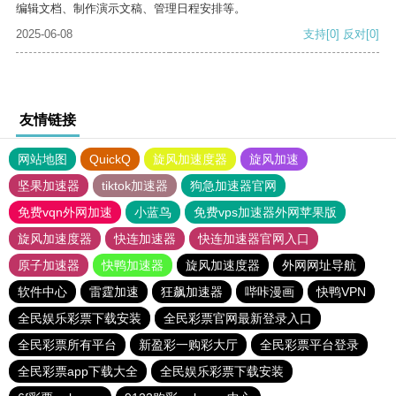
编辑文档、制作演示文稿、管理日程安排等。
2025-06-08
支持
[0]
反对
[0]
友情链接
网站地图
QuickQ
旋风加速度器
旋风加速
坚果加速器
tiktok加速器
狗急加速器官网
免费vqn外网加速
小蓝鸟
免费vps加速器外网苹果版
旋风加速度器
快连加速器
快连加速器官网入口
原子加速器
快鸭加速器
旋风加速度器
外网网址导航
软件中心
雷霆加速
狂飙加速器
哔咔漫画
快鸭VPN
全民娱乐彩票下载安装
全民彩票官网最新登录入口
全民彩票所有平台
新盈彩一购彩大厅
全民彩票平台登录
全民彩票app下载大全
全民娱乐彩票下载安装