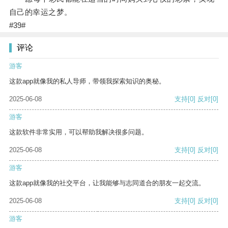
自己的幸运之梦。
#39#
评论
游客
这款app就像我的私人导师，带领我探索知识的奥秘。
2025-06-08
支持
[0]
反对
[0]
游客
这款软件非常实用，可以帮助我解决很多问题。
2025-06-08
支持
[0]
反对
[0]
游客
这款app就像我的社交平台，让我能够与志同道合的朋友一起交流。
2025-06-08
支持
[0]
反对
[0]
游客