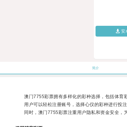
安
简介
澳门7755彩票拥有多样化的彩种选择，包括体育
用户可以轻松注册账号，选择心仪的彩种进行投注
同时，澳门7755彩票注重用户隐私和资金安全，