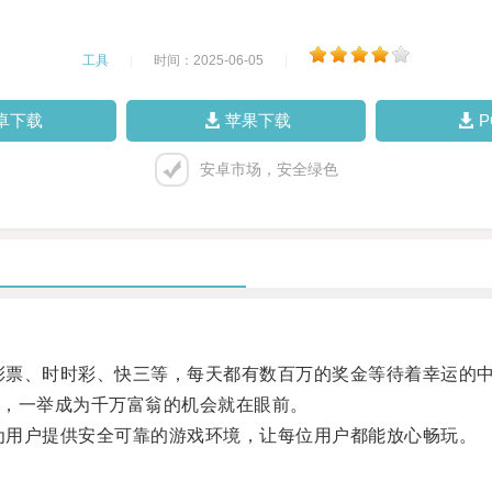
工具
|
时间：2025-06-05
|
卓下载
苹果下载
安卓市场，安全绿色
彩票、时时彩、快三等，每天都有数百万的奖金等待着幸运的
，一举成为千万富翁的机会就在眼前。
为用户提供安全可靠的游戏环境，让每位用户都能放心畅玩。