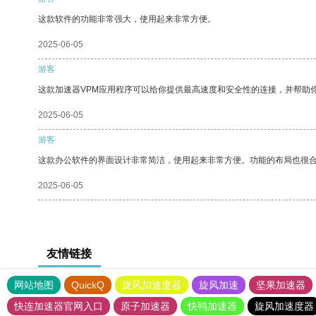
这款软件的功能非常强大，使用起来非常方便。
2025-06-05
游客
这款加速器VPM应用程序可以给你提供最高速度和安全性的连接，并帮助
2025-06-05
游客
这款办公软件的界面设计非常简洁，使用起来非常方便。功能的布局也很
2025-06-05
友情链接
网站地图
QuickQ
旋风加速度器
旋风加速
坚果加速器
快连加速器官网入口
原子加速器
快鸭加速器
旋风加速度器