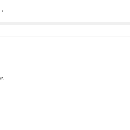
！。
野。