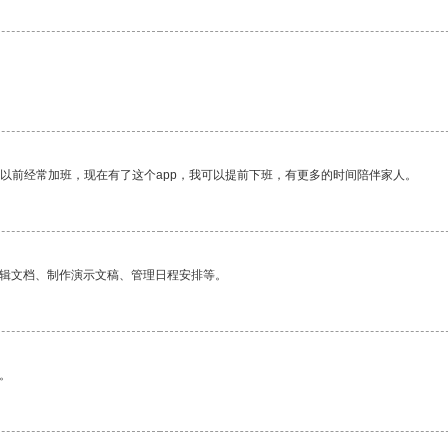
我以前经常加班，现在有了这个app，我可以提前下班，有更多的时间陪伴家人。
编辑文档、制作演示文稿、管理日程安排等。
。