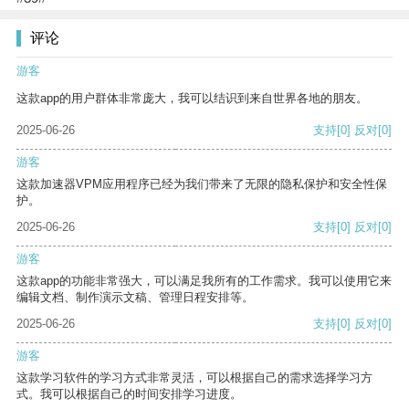
评论
游客
这款app的用户群体非常庞大，我可以结识到来自世界各地的朋友。
2025-06-26
支持
[0]
反对
[0]
游客
这款加速器VPM应用程序已经为我们带来了无限的隐私保护和安全性保
护。
2025-06-26
支持
[0]
反对
[0]
游客
这款app的功能非常强大，可以满足我所有的工作需求。我可以使用它来
编辑文档、制作演示文稿、管理日程安排等。
2025-06-26
支持
[0]
反对
[0]
游客
这款学习软件的学习方式非常灵活，可以根据自己的需求选择学习方
式。我可以根据自己的时间安排学习进度。