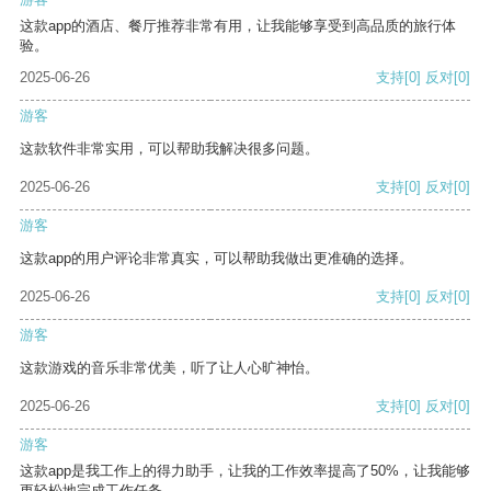
这款app的酒店、餐厅推荐非常有用，让我能够享受到高品质的旅行体
验。
2025-06-26
支持
[0]
反对
[0]
游客
这款软件非常实用，可以帮助我解决很多问题。
2025-06-26
支持
[0]
反对
[0]
游客
这款app的用户评论非常真实，可以帮助我做出更准确的选择。
2025-06-26
支持
[0]
反对
[0]
游客
这款游戏的音乐非常优美，听了让人心旷神怡。
2025-06-26
支持
[0]
反对
[0]
游客
这款app是我工作上的得力助手，让我的工作效率提高了50%，让我能够
更轻松地完成工作任务。