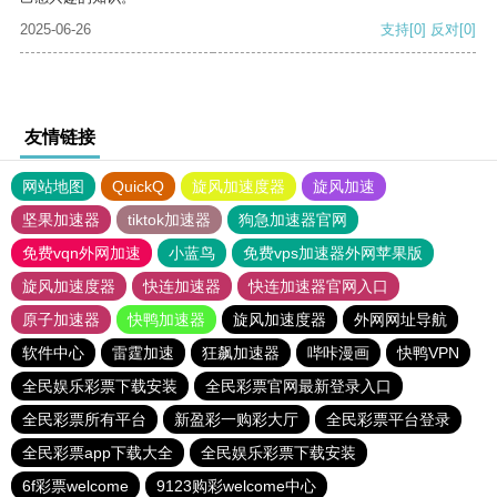
2025-06-26
支持
[0]
反对
[0]
友情链接
网站地图
QuickQ
旋风加速度器
旋风加速
坚果加速器
tiktok加速器
狗急加速器官网
免费vqn外网加速
小蓝鸟
免费vps加速器外网苹果版
旋风加速度器
快连加速器
快连加速器官网入口
原子加速器
快鸭加速器
旋风加速度器
外网网址导航
软件中心
雷霆加速
狂飙加速器
哔咔漫画
快鸭VPN
全民娱乐彩票下载安装
全民彩票官网最新登录入口
全民彩票所有平台
新盈彩一购彩大厅
全民彩票平台登录
全民彩票app下载大全
全民娱乐彩票下载安装
6f彩票welcome
9123购彩welcome中心