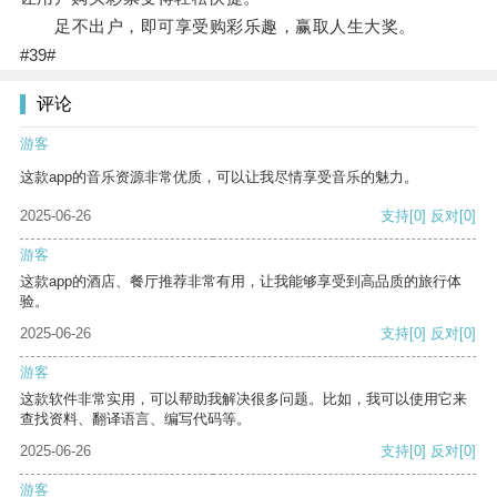
足不出户，即可享受购彩乐趣，赢取人生大奖。
#39#
评论
游客
这款app的音乐资源非常优质，可以让我尽情享受音乐的魅力。
2025-06-26
支持
[0]
反对
[0]
游客
这款app的酒店、餐厅推荐非常有用，让我能够享受到高品质的旅行体
验。
2025-06-26
支持
[0]
反对
[0]
游客
这款软件非常实用，可以帮助我解决很多问题。比如，我可以使用它来
查找资料、翻译语言、编写代码等。
2025-06-26
支持
[0]
反对
[0]
游客