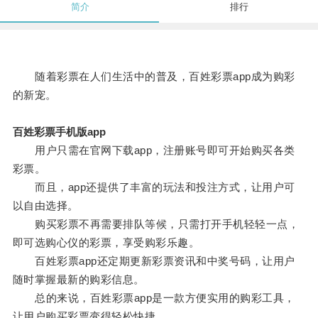
简介
排行
随着彩票在人们生活中的普及，百姓彩票app成为购彩
的新宠。
百姓彩票手机版app
用户只需在官网下载app，注册账号即可开始购买各类
彩票。
而且，app还提供了丰富的玩法和投注方式，让用户可
以自由选择。
购买彩票不再需要排队等候，只需打开手机轻轻一点，
即可选购心仪的彩票，享受购彩乐趣。
百姓彩票app还定期更新彩票资讯和中奖号码，让用户
随时掌握最新的购彩信息。
总的来说，百姓彩票app是一款方便实用的购彩工具，
让用户购买彩票变得轻松快捷。