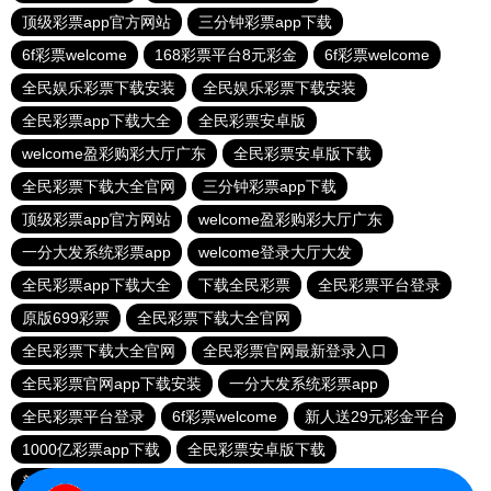
顶级彩票app官方网站
三分钟彩票app下载
6f彩票welcome
168彩票平台8元彩金
6f彩票welcome
全民娱乐彩票下载安装
全民娱乐彩票下载安装
全民彩票app下载大全
全民彩票安卓版
welcome盈彩购彩大厅广东
全民彩票安卓版下载
全民彩票下载大全官网
三分钟彩票app下载
顶级彩票app官方网站
welcome盈彩购彩大厅广东
一分大发系统彩票app
welcome登录大厅大发
全民彩票app下载大全
下载全民彩票
全民彩票平台登录
原版699彩票
全民彩票下载大全官网
全民彩票下载大全官网
全民彩票官网最新登录入口
全民彩票官网app下载安装
一分大发系统彩票app
全民彩票平台登录
6f彩票welcome
新人送29元彩金平台
1000亿彩票app下载
全民彩票安卓版下载
新人送29元彩金平台
全民彩票平台换了吗