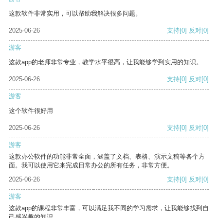
这款软件非常实用，可以帮助我解决很多问题。
2025-06-26
支持
[0]
反对
[0]
游客
这款app的老师非常专业，教学水平很高，让我能够学到实用的知识。
2025-06-26
支持
[0]
反对
[0]
游客
这个软件很好用
2025-06-26
支持
[0]
反对
[0]
游客
这款办公软件的功能非常全面，涵盖了文档、表格、演示文稿等各个方
面。我可以使用它来完成日常办公的所有任务，非常方便。
2025-06-26
支持
[0]
反对
[0]
游客
这款app的课程非常丰富，可以满足我不同的学习需求，让我能够找到自
己感兴趣的知识。