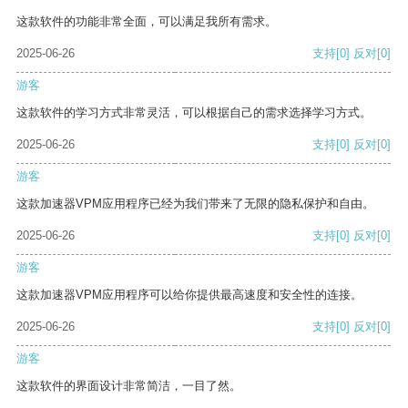
这款软件的功能非常全面，可以满足我所有需求。
2025-06-26
支持
[0]
反对
[0]
游客
这款软件的学习方式非常灵活，可以根据自己的需求选择学习方式。
2025-06-26
支持
[0]
反对
[0]
游客
这款加速器VPM应用程序已经为我们带来了无限的隐私保护和自由。
2025-06-26
支持
[0]
反对
[0]
游客
这款加速器VPM应用程序可以给你提供最高速度和安全性的连接。
2025-06-26
支持
[0]
反对
[0]
游客
这款软件的界面设计非常简洁，一目了然。