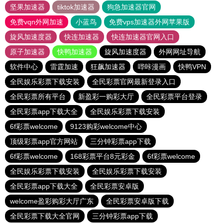
坚果加速器
tiktok加速器
狗急加速器官网
免费vqn外网加速
小蓝鸟
免费vps加速器外网苹果版
旋风加速度器
快连加速器
快连加速器官网入口
原子加速器
快鸭加速器
旋风加速度器
外网网址导航
软件中心
雷霆加速
狂飙加速器
哔咔漫画
快鸭VPN
全民娱乐彩票下载安装
全民彩票官网最新登录入口
全民彩票所有平台
新盈彩一购彩大厅
全民彩票平台登录
全民彩票app下载大全
全民娱乐彩票下载安装
6f彩票welcome
9123购彩welcome中心
顶级彩票app官方网站
三分钟彩票app下载
6f彩票welcome
168彩票平台8元彩金
6f彩票welcome
全民娱乐彩票下载安装
全民娱乐彩票下载安装
全民彩票app下载大全
全民彩票安卓版
welcome盈彩购彩大厅广东
全民彩票安卓版下载
全民彩票下载大全官网
三分钟彩票app下载