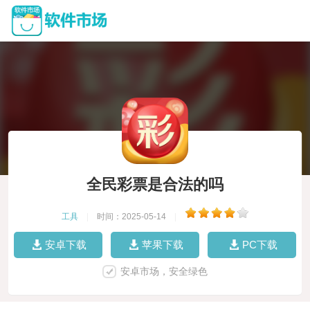
全民彩票是合法的吗
工具
|
时间：2025-05-14
|
安卓下载
苹果下载
PC下载
安卓市场，安全绿色