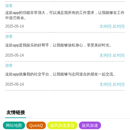
游客
这款app的功能非常强大，可以满足我所有的工作需求，让我能够在工作
中游刃有余。
2025-05-14
支持
[0]
反对
[0]
游客
这款app是我娱乐的好帮手，让我能够放松身心，享受美好时光。
2025-05-14
支持
[0]
反对
[0]
游客
这款app就像我的社交平台，让我能够与志同道合的朋友一起交流。
2025-05-14
支持
[0]
反对
[0]
友情链接
网站地图
QuickQ
旋风加速度器
旋风加速