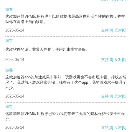
游客
这款加速器VPM应用程序可以给你提供最高速度和安全性的连接，并帮
助你在网络上自由移动。
2025-05-14
支持
[0]
反对
[0]
游客
这款软件的设计非常人性化，使用起来非常舒服。
2025-05-14
支持
[0]
反对
[0]
游客
这款加速器app的加速效果非常好，玩游戏再也不会出现卡顿、掉线的情
况了。我以前玩游戏经常会输，现在有了这个app，我的游戏水平提升了
不少。
2025-05-14
支持
[0]
反对
[0]
游客
这款加速器VPM应用程序已经为我们带来了无限的隐私保护和安全性保
护。
2025-05-14
支持
[0]
反对
[0]