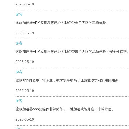
2025-05-19
游客
这款加速器VPM应用程序已经为我们带来了无限的流畅体验。
2025-05-19
游客
这款加速器VPM应用程序已经为我们带来了无限的流畅体验和安全性保护
2025-05-19
游客
这款app的老师非常专业，教学水平很高，让我能够学到实用的知识。
2025-05-19
游客
这款加速器app的操作非常简单，一键加速就能开启，非常方便。
2025-05-19