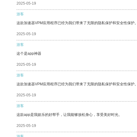
2025-05-19
游客
这款加速器VPM应用程序已经为我们带来了无限的隐私保护和安全性保护
2025-05-19
游客
这个是app神器
2025-05-19
游客
这款加速器VPM应用程序已经为我们带来了无限的隐私保护和安全性保护
2025-05-19
游客
这款app是我娱乐的好帮手，让我能够放松身心，享受美好时光。
2025-05-19
游客