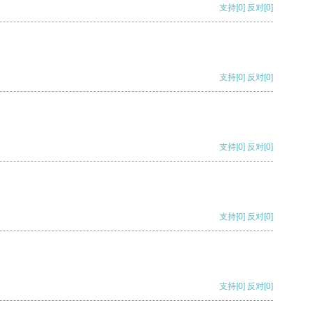
支持
[0]
反对
[0]
支持
[0]
反对
[0]
支持
[0]
反对
[0]
支持
[0]
反对
[0]
支持
[0]
反对
[0]