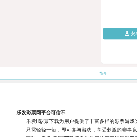
安
简介
乐发彩票网平台可信不
乐发ll彩票下载为用户提供了丰富多样的彩票游戏
只需轻轻一触，即可参与游戏，享受刺激的赛事竞