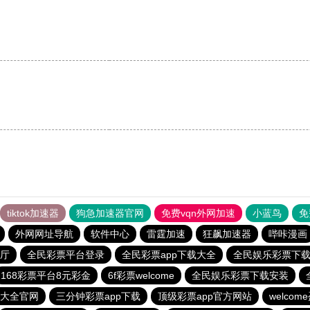
tiktok加速器
狗急加速器官网
免费vqn外网加速
小蓝鸟
免
外网网址导航
软件中心
雷霆加速
狂飙加速器
哔咔漫画
厅
全民彩票平台登录
全民彩票app下载大全
全民娱乐彩票下
168彩票平台8元彩金
6f彩票welcome
全民娱乐彩票下载安装
大全官网
三分钟彩票app下载
顶级彩票app官方网站
welco