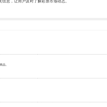
奖信息，让用户及时了解彩票市场动态。
的商品。