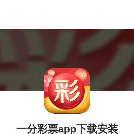
一分彩票app下载安装