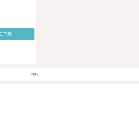
PC下载
排行