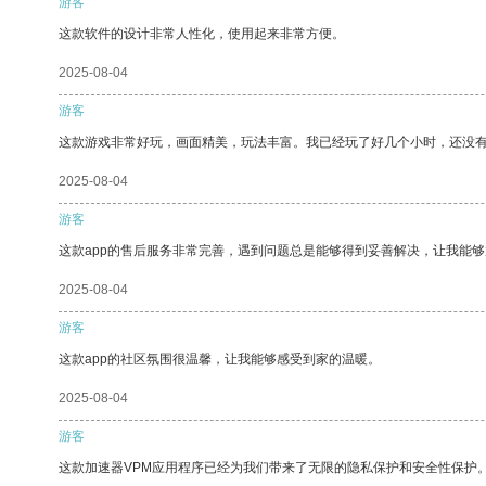
游客
这款软件的设计非常人性化，使用起来非常方便。
2025-08-04
游客
这款游戏非常好玩，画面精美，玩法丰富。我已经玩了好几个小时，还没
2025-08-04
游客
这款app的售后服务非常完善，遇到问题总是能够得到妥善解决，让我能
2025-08-04
游客
这款app的社区氛围很温馨，让我能够感受到家的温暖。
2025-08-04
游客
这款加速器VPM应用程序已经为我们带来了无限的隐私保护和安全性保护