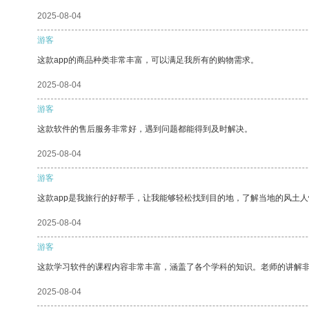
2025-08-04
游客
这款app的商品种类非常丰富，可以满足我所有的购物需求。
2025-08-04
游客
这款软件的售后服务非常好，遇到问题都能得到及时解决。
2025-08-04
游客
这款app是我旅行的好帮手，让我能够轻松找到目的地，了解当地的风土人
2025-08-04
游客
这款学习软件的课程内容非常丰富，涵盖了各个学科的知识。老师的讲解
2025-08-04