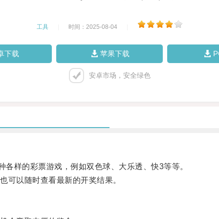
工具
|
时间：2025-08-04
|
卓下载
苹果下载
安卓市场，安全绿色
种各样的彩票游戏，例如双色球、大乐透、快3等等。
也可以随时查看最新的开奖结果。