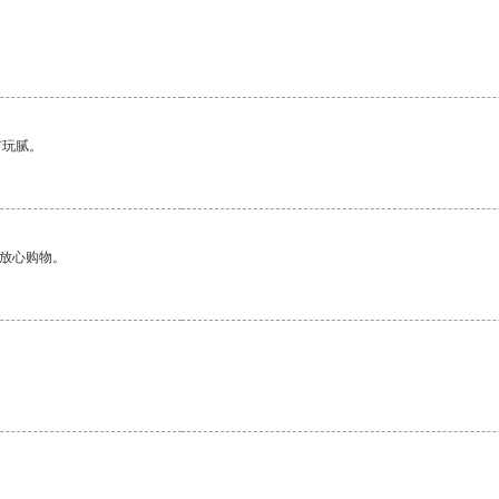
有玩腻。
够放心购物。
。