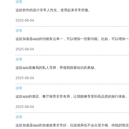
游客
这款软件的设计非常人性化，使用起来非常舒服。
2025-08-04
游客
这款加速器app的功能有点单一，可以增加一些新功能。比如，可以增加
2025-08-04
游客
这款app就像我的私人导师，带领我探索知识的奥秘。
2025-08-04
游客
这款app的酒店、餐厅推荐非常有用，让我能够享受到高品质的旅行体验。
2025-08-04
游客
这款加速器app的加速效果非常好，玩游戏再也不会出现卡顿、掉线的情况