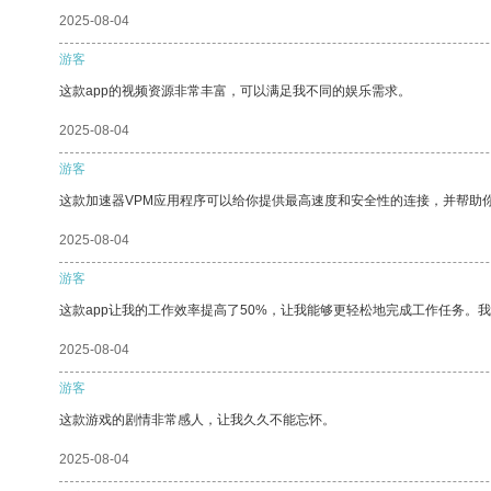
2025-08-04
游客
这款app的视频资源非常丰富，可以满足我不同的娱乐需求。
2025-08-04
游客
这款加速器VPM应用程序可以给你提供最高速度和安全性的连接，并帮助
2025-08-04
游客
这款app让我的工作效率提高了50%，让我能够更轻松地完成工作任务。
2025-08-04
游客
这款游戏的剧情非常感人，让我久久不能忘怀。
2025-08-04