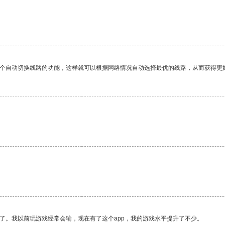
一个自动切换线路的功能，这样就可以根据网络情况自动选择最优的线路，从而获得更
了。我以前玩游戏经常会输，现在有了这个app，我的游戏水平提升了不少。