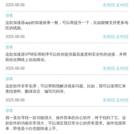
2025-08-08
支持
[0]
反对
[0]
游客
这款加速器app的加速效果一般，可以再提升一下，比如能够支持更多地
区的线路。
2025-08-08
支持
[0]
反对
[0]
游客
这款加速器VPM应用程序可以给你提供最高速度和安全性的连接，并帮
助你在网络上自由移动。
2025-08-08
支持
[0]
反对
[0]
游客
这款软件非常实用，可以帮助我解决很多问题。比如，我可以使用它来
查找资料、翻译语言、编写代码等。
2025-08-08
支持
[0]
反对
[0]
游客
我一直在寻找一款功能强大、操作简单的办公软件，终于找到了它。这
款软件的功能非常强大，可以满足我日常办公的所有需求。操作也很简
单，即使是小白也能快速上手。