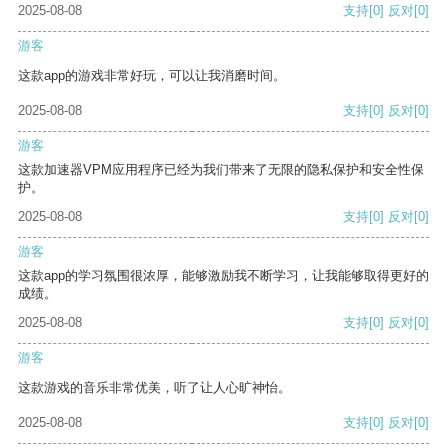
2025-08-08
支持
[0]
反对
[0]
游客
这款app的游戏非常好玩，可以让我消磨时间。
2025-08-08
支持
[0]
反对
[0]
游客
这款加速器VPM应用程序已经为我们带来了无限的隐私保护和安全性保
护。
2025-08-08
支持
[0]
反对
[0]
游客
这款app的学习氛围很浓厚，能够激励我不断学习，让我能够取得更好的
成绩。
2025-08-08
支持
[0]
反对
[0]
游客
这款游戏的音乐非常优美，听了让人心旷神怡。
2025-08-08
支持
[0]
反对
[0]