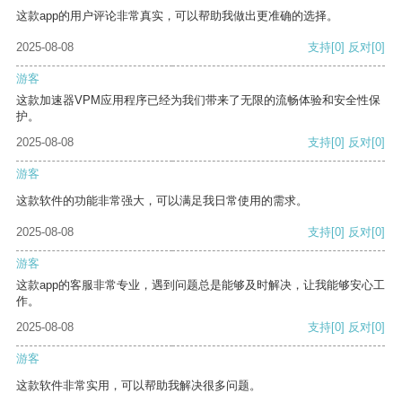
这款app的用户评论非常真实，可以帮助我做出更准确的选择。
2025-08-08
支持
[0]
反对
[0]
游客
这款加速器VPM应用程序已经为我们带来了无限的流畅体验和安全性保
护。
2025-08-08
支持
[0]
反对
[0]
游客
这款软件的功能非常强大，可以满足我日常使用的需求。
2025-08-08
支持
[0]
反对
[0]
游客
这款app的客服非常专业，遇到问题总是能够及时解决，让我能够安心工
作。
2025-08-08
支持
[0]
反对
[0]
游客
这款软件非常实用，可以帮助我解决很多问题。