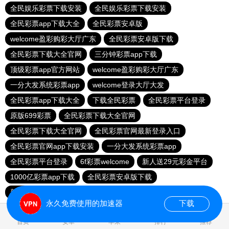
全民娱乐彩票下载安装
全民娱乐彩票下载安装
全民彩票app下载大全
全民彩票安卓版
welcome盈彩购彩大厅广东
全民彩票安卓版下载
全民彩票下载大全官网
三分钟彩票app下载
顶级彩票app官方网站
welcome盈彩购彩大厅广东
一分大发系统彩票app
welcome登录大厅大发
全民彩票app下载大全
下载全民彩票
全民彩票平台登录
原版699彩票
全民彩票下载大全官网
全民彩票下载大全官网
全民彩票官网最新登录入口
全民彩票官网app下载安装
一分大发系统彩票app
全民彩票平台登录
6f彩票welcome
新人送29元彩金平台
1000亿彩票app下载
全民彩票安卓版下载
新人送29元彩金平台
全民彩票平台换了吗
永久免费使用的加速器
下载
0.020518s
首页
安卓
苹果
排行
推荐