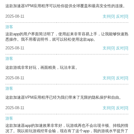
这款加速器VPM应用程序可以给你提供全球覆盖和最高安全性的连接。
2025-08-11
支持
[0]
反对
[0]
游客
这款app的用户界面简洁明了，使用起来非常容易上手，让我能够快速熟
悉操作。我不用看说明书，就可以轻松使用这款app。
2025-08-11
支持
[0]
反对
[0]
游客
这款游戏非常好玩，画面精美，玩法丰富。
2025-08-11
支持
[0]
反对
[0]
游客
这款加速器VPM应用程序已经为我们带来了无限的隐私保护和自由。
2025-08-11
支持
[0]
反对
[0]
游客
这款加速器app的加速效果非常好，玩游戏再也不会出现卡顿、掉线的情
况了。我以前玩游戏经常会输，现在有了这个app，我的游戏水平提升了