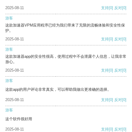
2025-08-11
支持
[0]
反对
[0]
游客
这款加速器VPM应用程序已经为我们带来了无限的流畅体验和安全性保
护。
2025-08-11
支持
[0]
反对
[0]
游客
这款加速器app的安全性很高，使用过程中不会泄露个人信息，让我非常
放心。
2025-08-11
支持
[0]
反对
[0]
游客
这款app的用户评论非常真实，可以帮助我做出更准确的选择。
2025-08-11
支持
[0]
反对
[0]
游客
这个软件很好用
2025-08-11
支持
[0]
反对
[0]