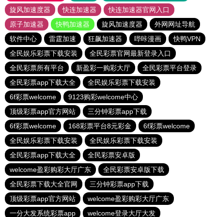
旋风加速度器
快连加速器
快连加速器官网入口
原子加速器
快鸭加速器
旋风加速度器
外网网址导航
软件中心
雷霆加速
狂飙加速器
哔咔漫画
快鸭VPN
全民娱乐彩票下载安装
全民彩票官网最新登录入口
全民彩票所有平台
新盈彩一购彩大厅
全民彩票平台登录
全民彩票app下载大全
全民娱乐彩票下载安装
6f彩票welcome
9123购彩welcome中心
顶级彩票app官方网站
三分钟彩票app下载
6f彩票welcome
168彩票平台8元彩金
6f彩票welcome
全民娱乐彩票下载安装
全民娱乐彩票下载安装
全民彩票app下载大全
全民彩票安卓版
welcome盈彩购彩大厅广东
全民彩票安卓版下载
全民彩票下载大全官网
三分钟彩票app下载
顶级彩票app官方网站
welcome盈彩购彩大厅广东
一分大发系统彩票app
welcome登录大厅大发