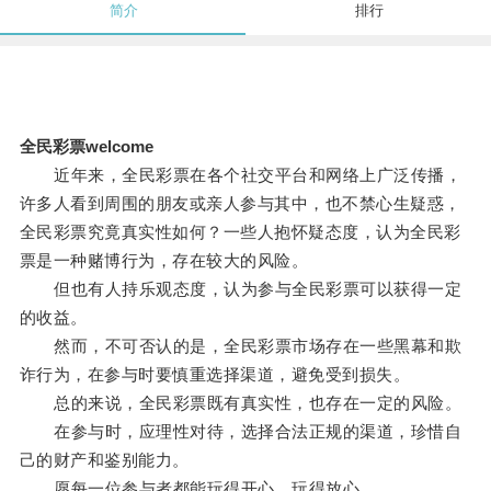
简介
排行
全民彩票welcome
近年来，全民彩票在各个社交平台和网络上广泛传播，
许多人看到周围的朋友或亲人参与其中，也不禁心生疑惑，
全民彩票究竟真实性如何？一些人抱怀疑态度，认为全民彩
票是一种赌博行为，存在较大的风险。
但也有人持乐观态度，认为参与全民彩票可以获得一定
的收益。
然而，不可否认的是，全民彩票市场存在一些黑幕和欺
诈行为，在参与时要慎重选择渠道，避免受到损失。
总的来说，全民彩票既有真实性，也存在一定的风险。
在参与时，应理性对待，选择合法正规的渠道，珍惜自
己的财产和鉴别能力。
愿每一位参与者都能玩得开心，玩得放心。