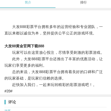
简介
排行
大发888彩票平台拥有多年的运营经验和专业团队，一
直以来都以诚信为本，坚持提供公平公正的游戏环境。
大发88黄金官网下载888
玩家可以在这里放心投注，尽情享受刺激的彩票游戏。
此外，大发888彩票平台还推出了丰富的优惠活动，让
玩家们享受更多的福利。
总的来说，大发888彩票平台拥有着良好的口碑和广泛
的玩家基础，是玩家们信赖的选择。
赶快加入我们，一起来玩转精彩的彩票游戏吧！。
#39#
评论
游客