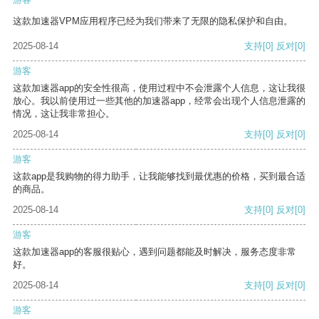
这款加速器VPM应用程序已经为我们带来了无限的隐私保护和自由。
2025-08-14
支持
[0]
反对
[0]
游客
这款加速器app的安全性很高，使用过程中不会泄露个人信息，这让我很
放心。我以前使用过一些其他的加速器app，经常会出现个人信息泄露的
情况，这让我非常担心。
2025-08-14
支持
[0]
反对
[0]
游客
这款app是我购物的得力助手，让我能够找到最优惠的价格，买到最合适
的商品。
2025-08-14
支持
[0]
反对
[0]
游客
这款加速器app的客服很贴心，遇到问题都能及时解决，服务态度非常
好。
2025-08-14
支持
[0]
反对
[0]
游客