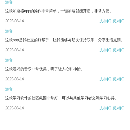
游客
这款加速器app的操作非常简单，一键加速就能开启，非常方便。
2025-08-14
支持
[0]
反对
[0]
游客
这款app是我社交的好帮手，让我能够与朋友保持联系，分享生活点滴。
2025-08-14
支持
[0]
反对
[0]
游客
这款游戏的音乐非常优美，听了让人心旷神怡。
2025-08-14
支持
[0]
反对
[0]
游客
这款学习软件的社区氛围非常好，可以与其他学习者交流学习心得。
2025-08-14
支持
[0]
反对
[0]