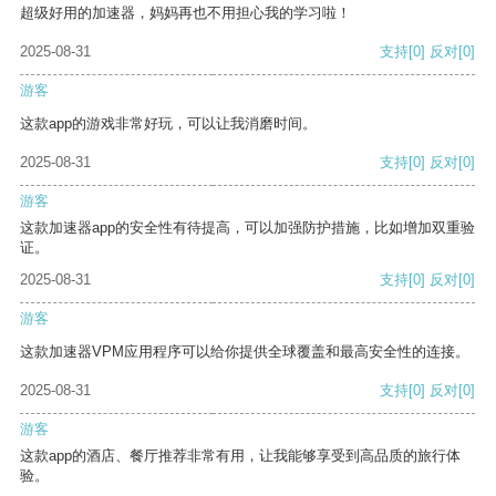
超级好用的加速器，妈妈再也不用担心我的学习啦！
2025-08-31
支持
[0]
反对
[0]
游客
这款app的游戏非常好玩，可以让我消磨时间。
2025-08-31
支持
[0]
反对
[0]
游客
这款加速器app的安全性有待提高，可以加强防护措施，比如增加双重验
证。
2025-08-31
支持
[0]
反对
[0]
游客
这款加速器VPM应用程序可以给你提供全球覆盖和最高安全性的连接。
2025-08-31
支持
[0]
反对
[0]
游客
这款app的酒店、餐厅推荐非常有用，让我能够享受到高品质的旅行体
验。