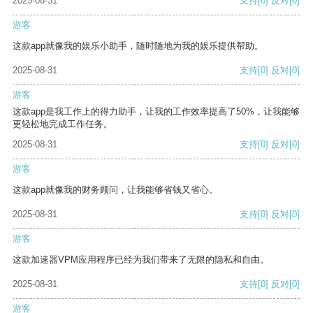
2025-08-31
支持
[0]
反对
[0]
游客
这款app就像我的娱乐小助手，随时随地为我的娱乐提供帮助。
2025-08-31
支持
[0]
反对
[0]
游客
这款app是我工作上的得力助手，让我的工作效率提高了50%，让我能够
更轻松地完成工作任务。
2025-08-31
支持
[0]
反对
[0]
游客
这款app就像我的财务顾问，让我能够省钱又省心。
2025-08-31
支持
[0]
反对
[0]
游客
这款加速器VPM应用程序已经为我们带来了无限的隐私和自由。
2025-08-31
支持
[0]
反对
[0]
游客