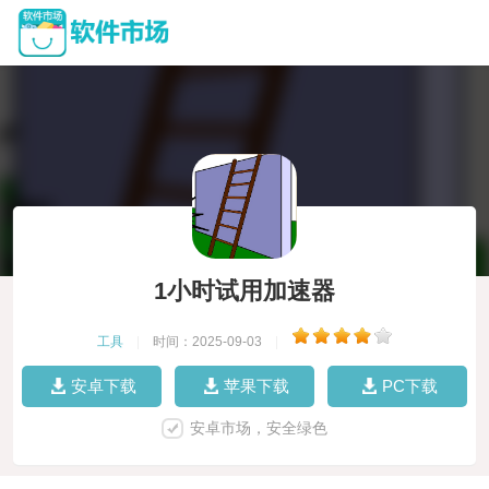
1小时试用加速器
工具
|
时间：2025-09-03
|
安卓下载
苹果下载
PC下载
安卓市场，安全绿色