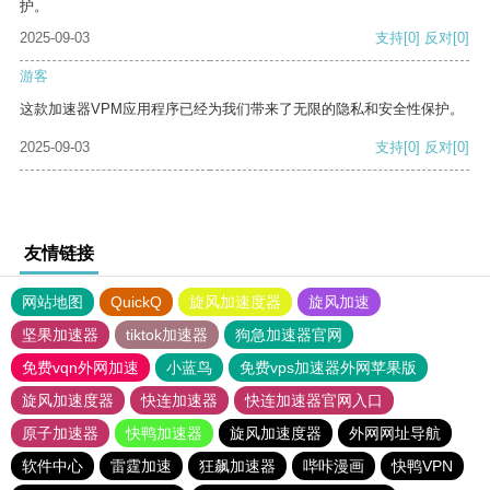
护。
2025-09-03
支持
[0]
反对
[0]
游客
这款加速器VPM应用程序已经为我们带来了无限的隐私和安全性保护。
2025-09-03
支持
[0]
反对
[0]
友情链接
网站地图
QuickQ
旋风加速度器
旋风加速
坚果加速器
tiktok加速器
狗急加速器官网
免费vqn外网加速
小蓝鸟
免费vps加速器外网苹果版
旋风加速度器
快连加速器
快连加速器官网入口
原子加速器
快鸭加速器
旋风加速度器
外网网址导航
软件中心
雷霆加速
狂飙加速器
哔咔漫画
快鸭VPN