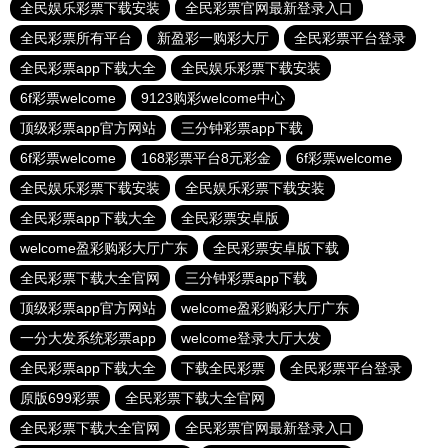
全民娱乐彩票下载安装
全民彩票官网最新登录入口
全民彩票所有平台
新盈彩一购彩大厅
全民彩票平台登录
全民彩票app下载大全
全民娱乐彩票下载安装
6f彩票welcome
9123购彩welcome中心
顶级彩票app官方网站
三分钟彩票app下载
6f彩票welcome
168彩票平台8元彩金
6f彩票welcome
全民娱乐彩票下载安装
全民娱乐彩票下载安装
全民彩票app下载大全
全民彩票安卓版
welcome盈彩购彩大厅广东
全民彩票安卓版下载
全民彩票下载大全官网
三分钟彩票app下载
顶级彩票app官方网站
welcome盈彩购彩大厅广东
一分大发系统彩票app
welcome登录大厅大发
全民彩票app下载大全
下载全民彩票
全民彩票平台登录
原版699彩票
全民彩票下载大全官网
全民彩票下载大全官网
全民彩票官网最新登录入口