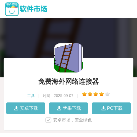
免费海外网络连接器
工具
|
时间：2025-09-07
|
安卓下载
苹果下载
PC下载
安卓市场，安全绿色