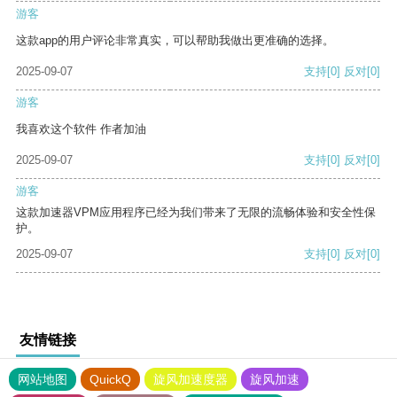
游客
这款app的用户评论非常真实，可以帮助我做出更准确的选择。
2025-09-07
支持
[0]
反对
[0]
游客
我喜欢这个软件 作者加油
2025-09-07
支持
[0]
反对
[0]
游客
这款加速器VPM应用程序已经为我们带来了无限的流畅体验和安全性保
护。
2025-09-07
支持
[0]
反对
[0]
友情链接
网站地图
QuickQ
旋风加速度器
旋风加速