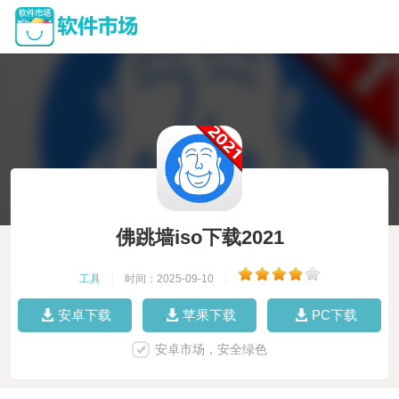
佛跳墙iso下载2021
工具
|
时间：2025-09-10
|
安卓下载
苹果下载
PC下载
安卓市场，安全绿色