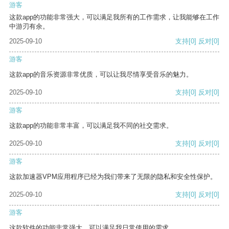
游客
这款app的功能非常强大，可以满足我所有的工作需求，让我能够在工作
中游刃有余。
2025-09-10
支持
[0]
反对
[0]
游客
这款app的音乐资源非常优质，可以让我尽情享受音乐的魅力。
2025-09-10
支持
[0]
反对
[0]
游客
这款app的功能非常丰富，可以满足我不同的社交需求。
2025-09-10
支持
[0]
反对
[0]
游客
这款加速器VPM应用程序已经为我们带来了无限的隐私和安全性保护。
2025-09-10
支持
[0]
反对
[0]
游客
这款软件的功能非常强大，可以满足我日常使用的需求。