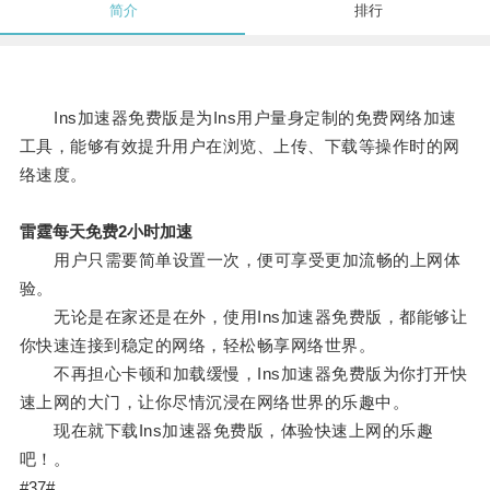
简介
排行
Ins加速器免费版是为Ins用户量身定制的免费网络加速
工具，能够有效提升用户在浏览、上传、下载等操作时的网
络速度。
雷霆每天免费2小时加速
用户只需要简单设置一次，便可享受更加流畅的上网体
验。
无论是在家还是在外，使用Ins加速器免费版，都能够让
你快速连接到稳定的网络，轻松畅享网络世界。
不再担心卡顿和加载缓慢，Ins加速器免费版为你打开快
速上网的大门，让你尽情沉浸在网络世界的乐趣中。
现在就下载Ins加速器免费版，体验快速上网的乐趣
吧！。
#37#