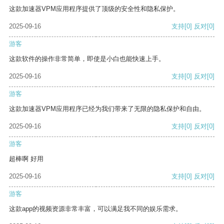
这款加速器VPM应用程序提供了顶级的安全性和隐私保护。
2025-09-16
支持
[0]
反对
[0]
游客
这款软件的操作非常简单，即使是小白也能快速上手。
2025-09-16
支持
[0]
反对
[0]
游客
这款加速器VPM应用程序已经为我们带来了无限的隐私保护和自由。
2025-09-16
支持
[0]
反对
[0]
游客
超棒啊 好用
2025-09-16
支持
[0]
反对
[0]
游客
这款app的视频资源非常丰富，可以满足我不同的娱乐需求。