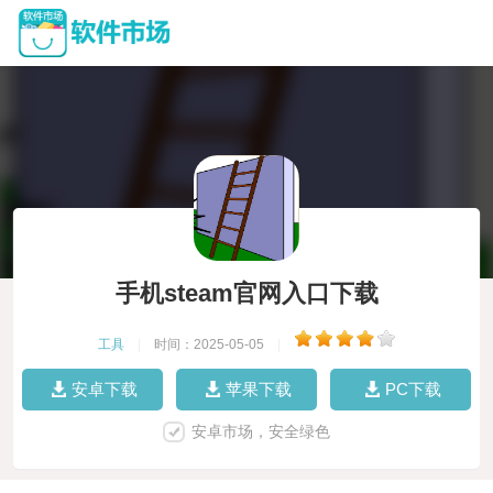
手机steam官网入口下载
工具
|
时间：2025-05-05
|
安卓下载
苹果下载
PC下载
安卓市场，安全绿色