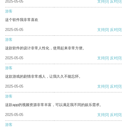
2025-05-05
支持
[0]
反对
[0]
游客
这个软件我非常喜欢
2025-05-05
支持
[0]
反对
[0]
游客
这款软件的设计非常人性化，使用起来非常方便。
2025-05-05
支持
[0]
反对
[0]
游客
这款游戏的剧情非常感人，让我久久不能忘怀。
2025-05-05
支持
[0]
反对
[0]
游客
这款app的视频资源非常丰富，可以满足我不同的娱乐需求。
2025-05-05
支持
[0]
反对
[0]
游客