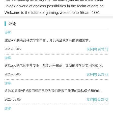
unlock a world of endless possibilities in the realm of gaming.
Welcome to the future of gaming, welcome to Steam.#39#
评论
游客
这款app的商品种类非常丰富，可以满足我所有的购物需求。
2025-05-05
支持
[0]
反对
[0]
游客
这款app的老师非常专业，教学水平很高，让我能够学到实用的知识。
2025-05-05
支持
[0]
反对
[0]
游客
这款加速器VPM应用程序已经为我们带来了无限的隐私保护和自由。
2025-05-05
支持
[0]
反对
[0]
游客