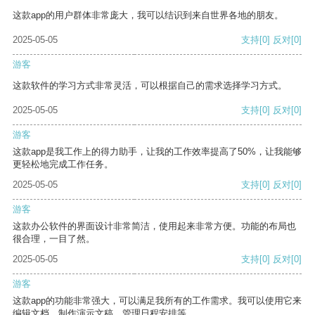
这款app的用户群体非常庞大，我可以结识到来自世界各地的朋友。
2025-05-05
支持
[0]
反对
[0]
游客
这款软件的学习方式非常灵活，可以根据自己的需求选择学习方式。
2025-05-05
支持
[0]
反对
[0]
游客
这款app是我工作上的得力助手，让我的工作效率提高了50%，让我能够
更轻松地完成工作任务。
2025-05-05
支持
[0]
反对
[0]
游客
这款办公软件的界面设计非常简洁，使用起来非常方便。功能的布局也
很合理，一目了然。
2025-05-05
支持
[0]
反对
[0]
游客
这款app的功能非常强大，可以满足我所有的工作需求。我可以使用它来
编辑文档、制作演示文稿、管理日程安排等。