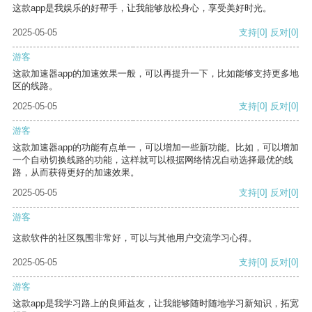
这款app是我娱乐的好帮手，让我能够放松身心，享受美好时光。
2025-05-05
支持
[0]
反对
[0]
游客
这款加速器app的加速效果一般，可以再提升一下，比如能够支持更多地
区的线路。
2025-05-05
支持
[0]
反对
[0]
游客
这款加速器app的功能有点单一，可以增加一些新功能。比如，可以增加
一个自动切换线路的功能，这样就可以根据网络情况自动选择最优的线
路，从而获得更好的加速效果。
2025-05-05
支持
[0]
反对
[0]
游客
这款软件的社区氛围非常好，可以与其他用户交流学习心得。
2025-05-05
支持
[0]
反对
[0]
游客
这款app是我学习路上的良师益友，让我能够随时随地学习新知识，拓宽