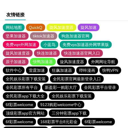
友情链接
网站地图
QuickQ
旋风加速度器
旋风加速
坚果加速器
tiktok加速器
狗急加速器官网
免费vqn外网加速
小蓝鸟
免费vps加速器外网苹果版
旋风加速度器
快连加速器
快连加速器官网入口
原子加速器
快鸭加速器
旋风加速度器
外网网址导航
软件中心
雷霆加速
狂飙加速器
哔咔漫画
快鸭VPN
全民娱乐彩票下载安装
全民彩票官网最新登录入口
全民彩票所有平台
新盈彩一购彩大厅
全民彩票平台登录
全民彩票app下载大全
全民娱乐彩票下载安装
6f彩票welcome
9123购彩welcome中心
顶级彩票app官方网站
三分钟彩票app下载
6f彩票welcome
168彩票平台8元彩金
6f彩票welcome