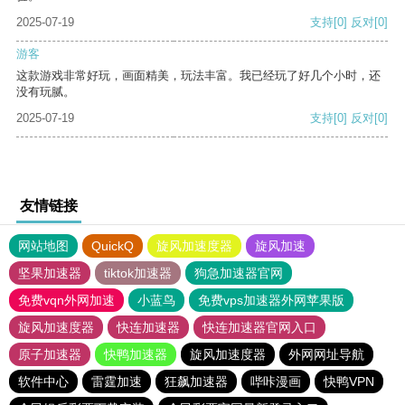
2025-07-19
支持
[0]
反对
[0]
游客
这款游戏非常好玩，画面精美，玩法丰富。我已经玩了好几个小时，还
没有玩腻。
2025-07-19
支持
[0]
反对
[0]
友情链接
网站地图
QuickQ
旋风加速度器
旋风加速
坚果加速器
tiktok加速器
狗急加速器官网
免费vqn外网加速
小蓝鸟
免费vps加速器外网苹果版
旋风加速度器
快连加速器
快连加速器官网入口
原子加速器
快鸭加速器
旋风加速度器
外网网址导航
软件中心
雷霆加速
狂飙加速器
哔咔漫画
快鸭VPN