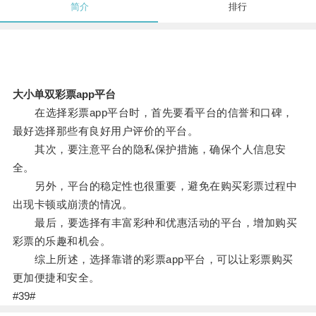
简介
排行
大小单双彩票app平台
在选择彩票app平台时，首先要看平台的信誉和口碑，
最好选择那些有良好用户评价的平台。
其次，要注意平台的隐私保护措施，确保个人信息安
全。
另外，平台的稳定性也很重要，避免在购买彩票过程中
出现卡顿或崩溃的情况。
最后，要选择有丰富彩种和优惠活动的平台，增加购买
彩票的乐趣和机会。
综上所述，选择靠谱的彩票app平台，可以让彩票购买
更加便捷和安全。
#39#