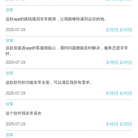
游客
这款app的路线规划非常精准，让我能够快速到达目的地。
2025-07-19
支持
[0]
反对
[0]
游客
这款加速器app的客服很贴心，遇到问题都能及时解决，服务态度非常
好。
2025-07-19
支持
[0]
反对
[0]
游客
这款软件的功能非常全面，可以满足我所有需求。
2025-07-19
支持
[0]
反对
[0]
游客
这个软件我非常喜欢
2025-07-19
支持
[0]
反对
[0]
游客