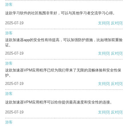
游客
这款学习软件的社区氛围非常好，可以与其他学习者交流学习心得。
2025-07-19
支持
[0]
反对
[0]
游客
这款加速器app的安全性有待提高，可以加强防护措施，比如增加双重验
证。
2025-07-19
支持
[0]
反对
[0]
游客
这款加速器VPM应用程序已经为我们带来了无限的流畅体验和安全性保
护。
2025-07-19
支持
[0]
反对
[0]
游客
这款加速器VPM应用程序可以给你提供最高速度和安全性的连接。
2025-07-19
支持
[0]
反对
[0]
游客