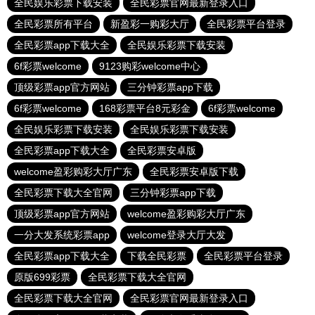
全民娱乐彩票下载安装
全民彩票官网最新登录入口
全民彩票所有平台
新盈彩一购彩大厅
全民彩票平台登录
全民彩票app下载大全
全民娱乐彩票下载安装
6f彩票welcome
9123购彩welcome中心
顶级彩票app官方网站
三分钟彩票app下载
6f彩票welcome
168彩票平台8元彩金
6f彩票welcome
全民娱乐彩票下载安装
全民娱乐彩票下载安装
全民彩票app下载大全
全民彩票安卓版
welcome盈彩购彩大厅广东
全民彩票安卓版下载
全民彩票下载大全官网
三分钟彩票app下载
顶级彩票app官方网站
welcome盈彩购彩大厅广东
一分大发系统彩票app
welcome登录大厅大发
全民彩票app下载大全
下载全民彩票
全民彩票平台登录
原版699彩票
全民彩票下载大全官网
全民彩票下载大全官网
全民彩票官网最新登录入口