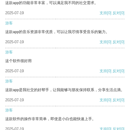
这款app的功能非常丰富，可以满足我不同的社交需求。
2025-07-19
支持
[0]
反对
[0]
游客
这款app的音乐资源非常优质，可以让我尽情享受音乐的魅力。
2025-07-19
支持
[0]
反对
[0]
游客
这个软件很好用
2025-07-19
支持
[0]
反对
[0]
游客
这款app是我社交的好帮手，让我能够与朋友保持联系，分享生活点滴。
2025-07-19
支持
[0]
反对
[0]
游客
这款软件的操作非常简单，即使是小白也能快速上手。
2025-07-19
支持
[0]
反对
[0]