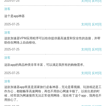
2025-07-25
支持
[0]
反对
[0]
游客
这个是app神器
2025-07-25
支持
[0]
反对
[0]
游客
这款加速器VPM应用程序可以给你提供最高速度和安全性的连接，并帮
助你在网络上自由移动。
2025-07-25
支持
[0]
反对
[0]
游客
这款app的商品种类非常丰富，可以满足我所有的购物需求。
2025-07-25
支持
[0]
反对
[0]
游客
这款加速器app简直是居家旅行必备神器，无论是看视频、玩游戏还是工
作办公，都能畅享高速网络，再也不用担心网速卡顿了。以前出差的时
候，经常因为网速慢而无法正常使用网络，现在有了这个app，我再也不
用担心了。