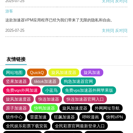
2025-07-25
支持
[0]
反对
[0]
游客
这款加速器VPM应用程序已经为我们带来了无限的隐私和自由。
2025-07-25
支持
[0]
反对
[0]
友情链接
网站地图
QuickQ
旋风加速度器
旋风加速
坚果加速器
tiktok加速器
狗急加速器官网
免费vqn外网加速
小蓝鸟
免费vps加速器外网苹果版
旋风加速度器
快连加速器
快连加速器官网入口
原子加速器
快鸭加速器
旋风加速度器
外网网址导航
软件中心
雷霆加速
狂飙加速器
哔咔漫画
快鸭VPN
全民娱乐彩票下载安装
全民彩票官网最新登录入口