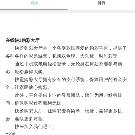
简介
排行
在线快3购彩大厅
快盈购彩大厅是一个备受彩民喜爱的购彩平台，提供了
各种各样的彩票游戏，包括双色球、大乐透、时时彩等。
通过手机或电脑轻松登录，无论身在何处都能参与购
彩，轻松赢得大奖。
快盈购彩大厅拥有安全的支付系统，保障用户的资金安
全，让彩民放心购彩。
此外，平台提供专业的客服团队，随时为用户解答疑
问，确保购彩过程顺利无忧。
快盈购彩大厅，让购彩变得简单、便捷，赢得更多机
会，赢取更多财富。
快来加入我们吧！。
#39#