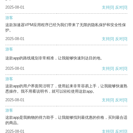
2025-08-01
支持
[0]
反对
[0]
游客
这款加速器VPM应用程序已经为我们带来了无限的隐私保护和安全性保
护。
2025-08-01
支持
[0]
反对
[0]
游客
这款app的路线规划非常精准，让我能够快速到达目的地。
2025-08-01
支持
[0]
反对
[0]
游客
这款app的用户界面简洁明了，使用起来非常容易上手，让我能够快速熟
悉操作。我不用看说明书，就可以轻松使用这款app。
2025-08-01
支持
[0]
反对
[0]
游客
这款app是我购物的得力助手，让我能够找到最优惠的价格，买到最合适
的商品。
2025-08-01
支持
[0]
反对
[0]