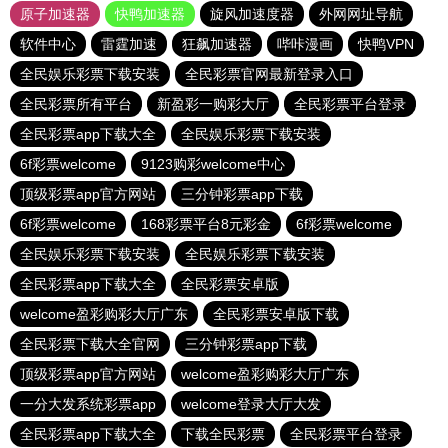
原子加速器
快鸭加速器
旋风加速度器
外网网址导航
软件中心
雷霆加速
狂飙加速器
哔咔漫画
快鸭VPN
全民娱乐彩票下载安装
全民彩票官网最新登录入口
全民彩票所有平台
新盈彩一购彩大厅
全民彩票平台登录
全民彩票app下载大全
全民娱乐彩票下载安装
6f彩票welcome
9123购彩welcome中心
顶级彩票app官方网站
三分钟彩票app下载
6f彩票welcome
168彩票平台8元彩金
6f彩票welcome
全民娱乐彩票下载安装
全民娱乐彩票下载安装
全民彩票app下载大全
全民彩票安卓版
welcome盈彩购彩大厅广东
全民彩票安卓版下载
全民彩票下载大全官网
三分钟彩票app下载
顶级彩票app官方网站
welcome盈彩购彩大厅广东
一分大发系统彩票app
welcome登录大厅大发
全民彩票app下载大全
下载全民彩票
全民彩票平台登录