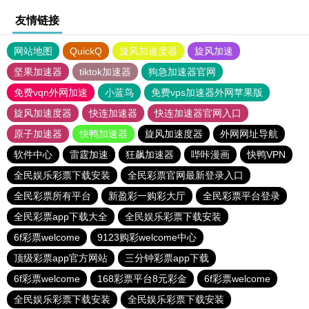
友情链接
网站地图
QuickQ
旋风加速度器
旋风加速
坚果加速器
tiktok加速器
狗急加速器官网
免费vqn外网加速
小蓝鸟
免费vps加速器外网苹果版
旋风加速度器
快连加速器
快连加速器官网入口
原子加速器
快鸭加速器
旋风加速度器
外网网址导航
软件中心
雷霆加速
狂飙加速器
哔咔漫画
快鸭VPN
全民娱乐彩票下载安装
全民彩票官网最新登录入口
全民彩票所有平台
新盈彩一购彩大厅
全民彩票平台登录
全民彩票app下载大全
全民娱乐彩票下载安装
6f彩票welcome
9123购彩welcome中心
顶级彩票app官方网站
三分钟彩票app下载
6f彩票welcome
168彩票平台8元彩金
6f彩票welcome
全民娱乐彩票下载安装
全民娱乐彩票下载安装