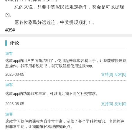
总的来说，只要中奖彩民按规定操作，奖金是可以提现
的。
愿各位彩民好运连连，中奖提现顺利！。
#39#
评论
游客
这款app的用户界面简洁明了，使用起来非常容易上手，让我能够快速熟
悉操作。我不用看说明书，就可以轻松使用这款app。
2025-08-05
支持
[0]
反对
[0]
游客
这款app的功能非常丰富，可以满足我不同的社交需求。
2025-08-05
支持
[0]
反对
[0]
游客
这款学习软件的课程内容非常丰富，涵盖了各个学科的知识。老师的讲
解非常生动，让我能够轻松理解知识点。