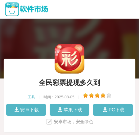
全民彩票提现多久到
工具
|
时间：2025-08-05
|
安卓下载
苹果下载
PC下载
安卓市场，安全绿色