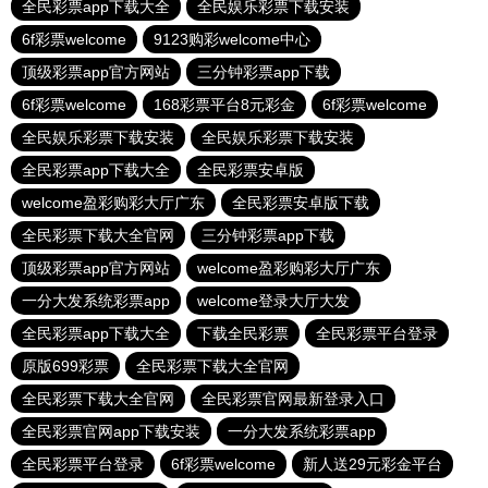
全民彩票app下载大全
全民娱乐彩票下载安装
6f彩票welcome
9123购彩welcome中心
顶级彩票app官方网站
三分钟彩票app下载
6f彩票welcome
168彩票平台8元彩金
6f彩票welcome
全民娱乐彩票下载安装
全民娱乐彩票下载安装
全民彩票app下载大全
全民彩票安卓版
welcome盈彩购彩大厅广东
全民彩票安卓版下载
全民彩票下载大全官网
三分钟彩票app下载
顶级彩票app官方网站
welcome盈彩购彩大厅广东
一分大发系统彩票app
welcome登录大厅大发
全民彩票app下载大全
下载全民彩票
全民彩票平台登录
原版699彩票
全民彩票下载大全官网
全民彩票下载大全官网
全民彩票官网最新登录入口
全民彩票官网app下载安装
一分大发系统彩票app
全民彩票平台登录
6f彩票welcome
新人送29元彩金平台