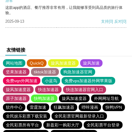
游客
这款app的酒店、餐厅推荐非常有用，让我能够享受到高品质的旅行体
验。
2025-09-13
支持
[0]
反对
[0]
友情链接
网站地图
QuickQ
旋风加速度器
旋风加速
坚果加速器
tiktok加速器
狗急加速器官网
免费vqn外网加速
小蓝鸟
免费vps加速器外网苹果版
旋风加速度器
快连加速器
快连加速器官网入口
原子加速器
快鸭加速器
旋风加速度器
外网网址导航
软件中心
雷霆加速
狂飙加速器
哔咔漫画
快鸭VPN
全民娱乐彩票下载安装
全民彩票官网最新登录入口
全民彩票所有平台
新盈彩一购彩大厅
全民彩票平台登录