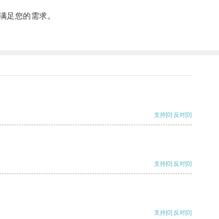
满足您的需求。
支持
[0]
反对
[0]
支持
[0]
反对
[0]
支持
[0]
反对
[0]