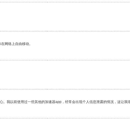
你在网络上自由移动。
放心。我以前使用过一些其他的加速器app，经常会出现个人信息泄露的情况，这让我