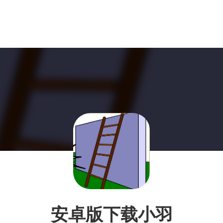
安卓版下载小羽