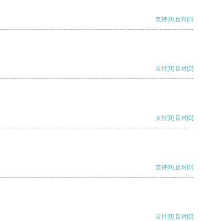
支持
[0]
反对
[0]
支持
[0]
反对
[0]
支持
[0]
反对
[0]
支持
[0]
反对
[0]
支持
[0]
反对
[0]