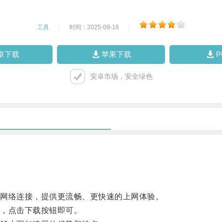
工具
|
时间：2025-09-18
|
卓下载
苹果下载
安卓市场，安全绿色
网络连接，提供更流畅、更快速的上网体验。
，点击下载按钮即可。