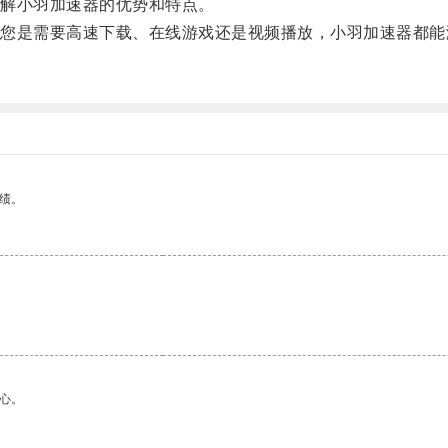
解小羽加速器的优势和特点。
是需要高速下载、在线游戏还是视频播放，小羽加速器都能
绩。
心。